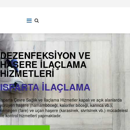
DEZENFEKSIYON VE
HAŞERE İLAÇLAMA
HIZMETLERI
ISPARTA İLAÇLAMA
Isparta Çevre Sağlık ve İlaçlama Hizmetler kapalı ve açık alanlarda
yürüyen haşere (hamamböceği, kalorifer böceği, karınca vb.),
kemirgen (fare) ve uçan haşere (karasinek, sivrisinek vb.) mücadelesi
ve kontrol hizmetleri yapmaktadır.