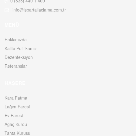
0 (535) 440 1 400
info@ispartailaclama.com.tr
MENÜ
Hakkımızda
Kalite Politikamız
Dezenfeksiyon
Referanslar
HAŞERE
Kara Fatma
Lağım Faresi
Ev Faresi
Ağaç Kurdu
Tahta Kurusu