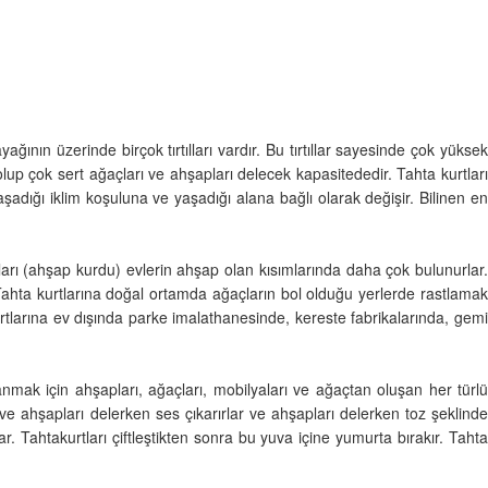
nın üzerinde birçok tırtılları vardır. Bu tırtıllar sayesinde çok yüksek
ü olup çok sert ağaçları ve ahşapları delecek kapasitededir. Tahta kurtları
adığı iklim koşuluna ve yaşadığı alana bağlı olarak değişir. Bilinen en
rtları (ahşap kurdu) evlerin ahşap olan kısımlarında daha çok bulunurlar.
. Tahta kurtlarına doğal ortamda ağaçların bol olduğu yerlerde rastlamak
rtlarına ev dışında parke imalathanesinde, kereste fabrikalarında, gemi
ak için ahşapları, ağaçları, mobilyaları ve ağaçtan oluşan her türlü
a ve ahşapları delerken ses çıkarırlar ve ahşapları delerken toz şeklinde
r. Tahtakurtları çiftleştikten sonra bu yuva içine yumurta bırakır. Tahta