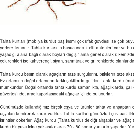
Tahta kurtları (mobilya kurdu) baş kısmı çok ufak gövdesi ise çok büyükt
yerlere tırmanır. Tahta kurtlarının başucunda 1 çift antenleri var ve bu a
yaşadığı alana bağlı olarak boyları değişir ama genel olarak ülkemizde 
çok renkleri ise kahverengi, siyah, sarımtırak ve gri renklerde olanlarıdı
Tahta kurdu besin olarak ağaçların taze sürgülerini, bitkilerin taze aks
Ev ortamına doğal ortamdan farklı şekillerde gelirler. Tahta kurdu (mob
mümkündür. Doğal ortamda tahta kurdu samanlıkta, ağaçlıklarda, çalı çı
güvertesinde, araç kaportasındaki ağaçlar içinde bulunurlar.
Günümüzde kullandığımız birçok eşya ve ürünler tahta ve ahşaptan old
eşyaları kemirerek zarar verirler. Tahta kurtları gündüzleri çok pasiftir
kırıntılar dökerler. Ağaç kurdu (Tahta kurdu) deldiği ahşaplar ve ağaçla
kurdu bir yuva içine yaklaşık olarak 70 - 80 kadar yumurta yaparlar. Yumur