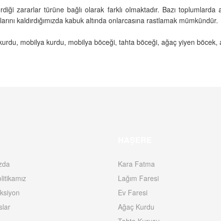
diği zararlar türüne bağlı olarak farklı olmaktadır. Bazı toplumlarda 
buklarını kaldırdığımızda kabuk altında onlarcasına rastlamak mümkündür.
ğaç kurdu, mobilya kurdu, mobilya böceği, tahta böceği, ağaç yiyen böcek, a
HAŞERE
zda
Kara Fatma
litikamız
Lağım Faresi
ksiyon
Ev Faresi
slar
Ağaç Kurdu