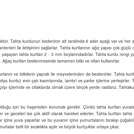
ür. Tahta kurdunun bedeninin alt tarafında 6 adet ayağı var ve her ayağı
ntenleri ile iletişimini sağlarlar. Tahta kurtlarının ağız yapısı çok güçl
yaşayan tahta kurtları 2 - 3 mm boylarındadırlar. Tahta kurdu rengi yaş
r. Ağaç kurtları beslenmesinde tamamen bitki ve otları kullanırlar.
anlarını ve bitkilerin yaprak ile meyvelerinden de beslenirler. Tahta ku
ilya kurdu) evin çatı kısımlarında, lambri ve parke içlerine yerleşirler
rpı içlerinde ve otlaklarda olmak üzere birçok yerde rastlarız. Tahtaku
uğu için bu haşereden korumak gerekir. Çünkü tahta kurtları yuvalanm
ler ve geceleri ise çok aktif olarak hareket ederler. Tahta kurtları taht
r içine yuva yaparlar ve bu yuvanın içine yumurtalarını bırakıp çoğalırla
talar belli bir sıcaklıkta açılır ve büyük kurtçuklar ortaya çıkar.