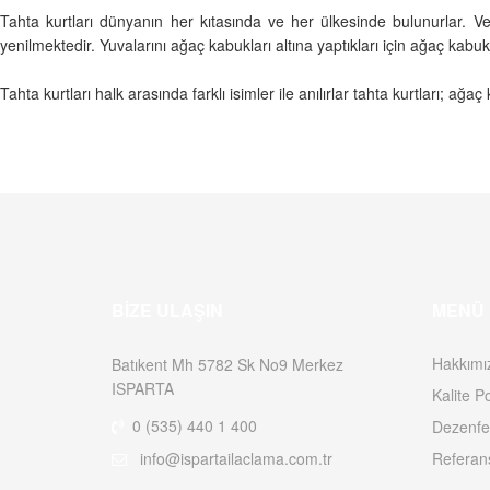
Tahta kurtları dünyanın her kıtasında ve her ülkesinde bulunurlar. Ver
yenilmektedir. Yuvalarını ağaç kabukları altına yaptıkları için ağaç ka
Tahta kurtları halk arasında farklı isimler ile anılırlar tahta kurtları; a
BIZE ULAŞIN
MENÜ
Hakkımı
Batıkent Mh 5782 Sk No9 Merkez
ISPARTA
Kalite Po
0 (535) 440 1 400
Dezenfe
info@ispartailaclama.com.tr
Referan